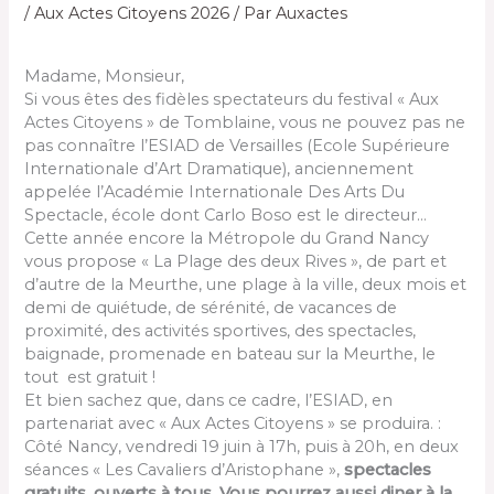
/
Aux Actes Citoyens 2026
/ Par
Auxactes
Madame, Monsieur,
Si vous êtes des fidèles spectateurs du festival « Aux
Actes Citoyens » de Tomblaine, vous ne pouvez pas ne
pas connaître l’ESIAD de Versailles (Ecole Supérieure
Internationale d’Art Dramatique), anciennement
appelée l’Académie Internationale Des Arts Du
Spectacle, école dont Carlo Boso est le directeur…
Cette année encore la Métropole du Grand Nancy
vous propose « La Plage des deux Rives », de part et
d’autre de la Meurthe, une plage à la ville, deux mois et
demi de quiétude, de sérénité, de vacances de
proximité, des activités sportives, des spectacles,
baignade, promenade en bateau sur la Meurthe, le
tout est gratuit !
Et bien sachez que, dans ce cadre, l’ESIAD, en
partenariat avec « Aux Actes Citoyens » se produira. :
Côté Nancy, vendredi 19 juin à 17h, puis à 20h, en deux
séances « Les Cavaliers d’Aristophane »,
spectacles
gratuits, ouverts à tous. Vous pourrez aussi diner à la