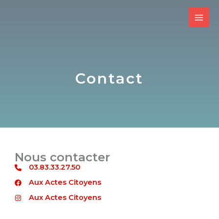
Aller
au
contenu
Contact​
Nous contacter
03.83.33.27.50
Aux Actes Citoyens
Aux Actes Citoyens