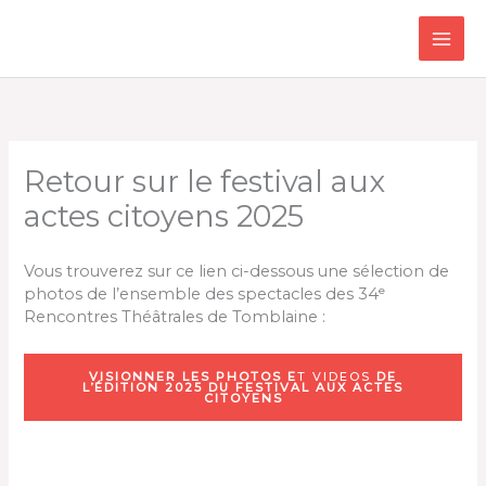
Aller
au
contenu
Retour sur le festival aux
actes citoyens 2025
Vous trouverez sur ce lien ci-dessous une sélection de
photos de l’ensemble des spectacles des 34ᵉ
Rencontres Théâtrales de Tomblaine :
VISIONNER LES PHOTOS E
T VIDEOS
DE
L’ÉDITION 2025 DU FESTIVAL AUX ACTES
CITOYENS