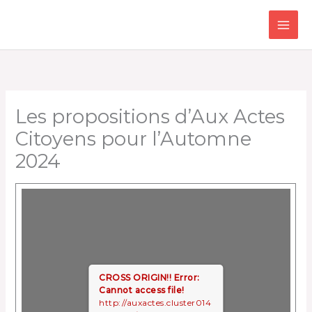
Aller
au
contenu
Les propositions d’Aux Actes
Citoyens pour l’Automne
2024
CROSS ORIGIN!!
Error:
Cannot access file!
http://auxactes.cluster014