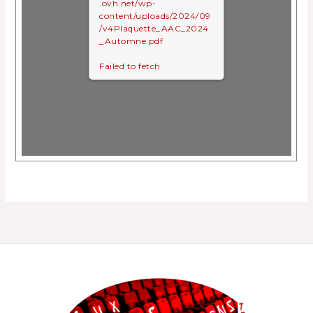
.ovh.net/wp-
content/uploads/2024/09
/v4Plaquette_AAC_2024
_Automne.pdf
Failed to fetch