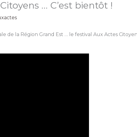
Citoyens … C’est bientôt !
xactes
e de la Région Grand Est … le festival Aux Actes Citoyens