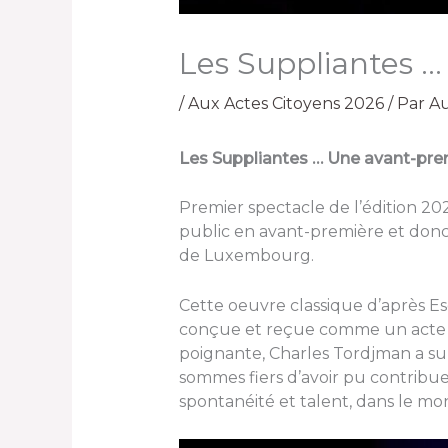
Les Suppliantes 
/
Aux Actes Citoyens 2026
/ Par
Au
Les Suppliantes … Une avant-pr
Premier spectacle de l’édition 202
public en avant-première et donc
de Luxembourg.
Cette oeuvre classique d’après Es
conçue et reçue comme un acte de
poignante, Charles Tordjman a su 
sommes fiers d’avoir pu contribue
spontanéité et talent, dans le m