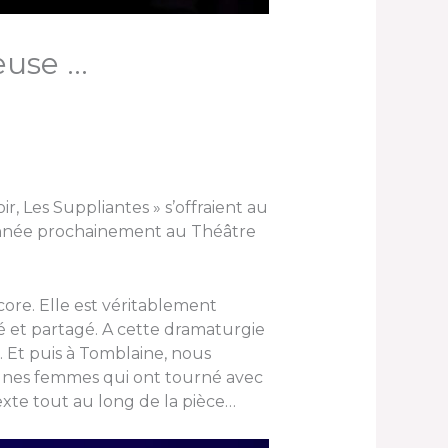
euse …
r, Les Suppliantes » s’offraient au
donnée prochainement au Théâtre
ore. Elle est véritablement
 et partagé. A cette dramaturgie
. Et puis à Tomblaine, nous
jeunes femmes qui ont tourné avec
xte tout au long de la pièce…